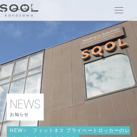
健診ステーション
内科
婦人科
NEWS
フィットネス&スパ
美容内科
お知らせ
カフェ&バー
NEW✨️ フィットネス プライベートロッカーのレ
ショッププラス