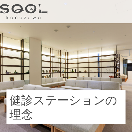
健診ステーション
内科
婦人科
健診ステーションの
フィットネス&スパ
理念
美容内科
カフェ&バー
ショッププラス