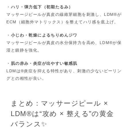
・
ハリ・弾力低下（初期たるみ）
マッサージピールが真皮の線維芽細胞を刺激し、LDM®が
ECM（細胞外マトリックス）を整えてハリ感を底上げ。
・
小じわ・乾燥によるちりめんジワ
マッサージピールが真皮の水分保持力を高め、LDM®が保
湿と鎮静を強化。
・
肌の赤み・炎症が出やすい敏感肌
LDMは®炎症を抑える特性があり、刺激の少ないピーリン
グとの相性が良い。
まとめ：マッサージピール ×
LDM®は“攻め × 整える”の黄金
バランス✨