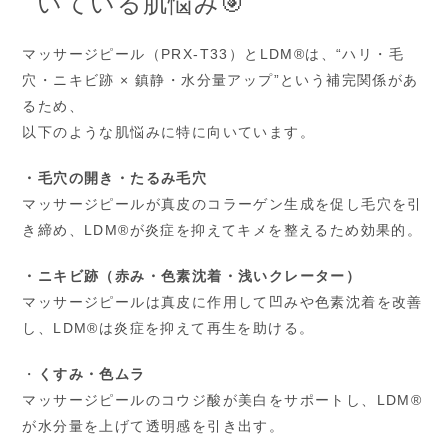
いている肌悩み🎯
マッサージピール（PRX‑T33）とLDM®は、“ハリ・毛
穴・ニキビ跡 × 鎮静・水分量アップ”という補完関係があ
るため、
以下のような肌悩みに特に向いています。
・毛穴の開き・たるみ毛穴
マッサージピールが真皮のコラーゲン生成を促し毛穴を引
き締め、LDM®が炎症を抑えてキメを整えるため効果的。
・ニキビ跡（赤み・色素沈着・浅いクレーター）
マッサージピールは真皮に作用して凹みや色素沈着を改善
し、LDM®は炎症を抑えて再生を助ける。
・
くすみ・色ムラ
マッサージピールのコウジ酸が美白をサポートし、LDM®
が水分量を上げて透明感を引き出す。