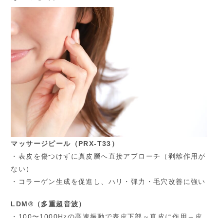
マッサージピール（PRX‑T33）
・表皮を傷つけずに真皮層へ直接アプローチ（剥離作用が
ない）
・コラーゲン生成を促進し、ハリ・弾力・毛穴改善に強い
LDM®（多重超音波）
・100〜1000Hzの高速振動で表皮下部～真皮に作用→皮