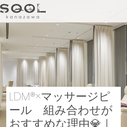
健診ステーション
内科
婦人科
LDM®×マッサージピ
フィットネス&スパ
ール 組み合わせが
美容内科
カフェ&バー
おすすめな理由💎｜
ショッププラス