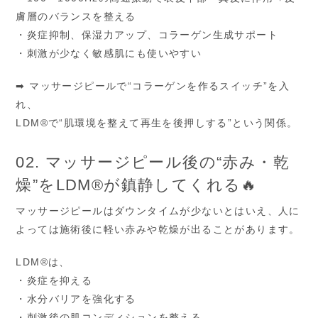
膚層のバランスを整える
・炎症抑制、保湿力アップ、コラーゲン生成サポート
・刺激が少なく敏感肌にも使いやすい
➡ マッサージピールで“コラーゲンを作るスイッチ”を入
れ、
LDM®で“肌環境を整えて再生を後押しする”という関係。
02. マッサージピール後の“赤み・乾
燥”をLDM®が鎮静してくれる🔥
マッサージピールはダウンタイムが少ないとはいえ、人に
よっては施術後に軽い赤みや乾燥が出ることがあります。
LDM®は、
・炎症を抑える
・水分バリアを強化する
・刺激後の肌コンディションを整える