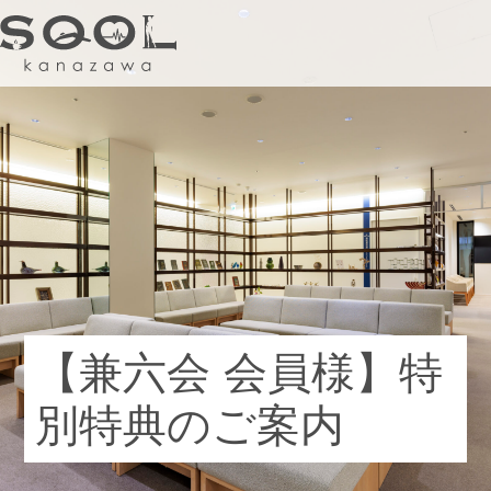
健診ステーション
内科
婦人科
【兼六会 会員様】特
フィットネス&スパ
別特典のご案内
美容内科
カフェ&バー
ショッププラス